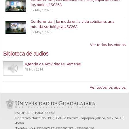
los moles #SC26A
07 Mayo 2026
Conferencia | La moda en la vida cotidiana: una
mirada sociológica #SC26A
07 Mayo 2026
Ver todos los videos
Biblioteca de audios
Play
Agenda de Actividades Semanal
18 Nov 2014
Ver todos los audios
ESCUELA PREPARATORIA 8
Periférico Norte No. 1900, Col. La Palmita, Zapopan, Jalisco, México. C.P.
45180
Teléfono(s):
3336607617, 3336602487 o 3336608496