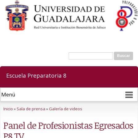
Pasar al
contenido
principal
Buscar
Formulario de búsqueda
Escuela Preparatoria 8
Se encuentra usted aquí
Inicio
»
Sala de prensa
»
Galería de videos
Panel de Profesionistas Egresados
P8 TV