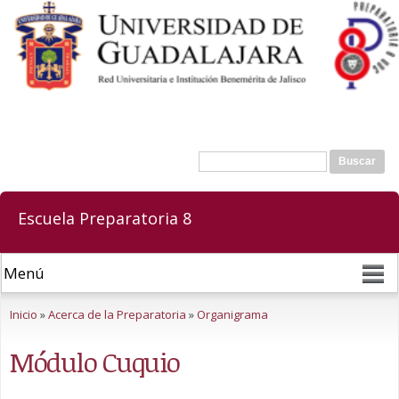
Pasar al
contenido
principal
Buscar
Formulario de búsqueda
Escuela Preparatoria 8
Se encuentra usted aquí
Inicio
»
Acerca de la Preparatoria
»
Organigrama
Módulo Cuquio