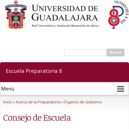
Pasar al
contenido
principal
Buscar
Formulario de búsqueda
Escuela Preparatoria 8
Se encuentra usted aquí
Inicio
»
Acerca de la Preparatoria
»
Órganos de Gobierno
Consejo de Escuela