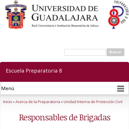
Pasar al
contenido
principal
Buscar
Formulario de búsqueda
Escuela Preparatoria 8
Se encuentra usted aquí
Inicio
»
Acerca de la Preparatoria
»
Unidad Interna de Protección Civil
Responsables de Brigadas