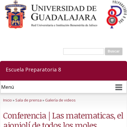
Pasar al
contenido
principal
Buscar
Formulario de búsqueda
Escuela Preparatoria 8
Se encuentra usted aquí
Inicio
»
Sala de prensa
»
Galería de videos
Conferencia | Las matematicas, el
ajonjolí de todos los moles