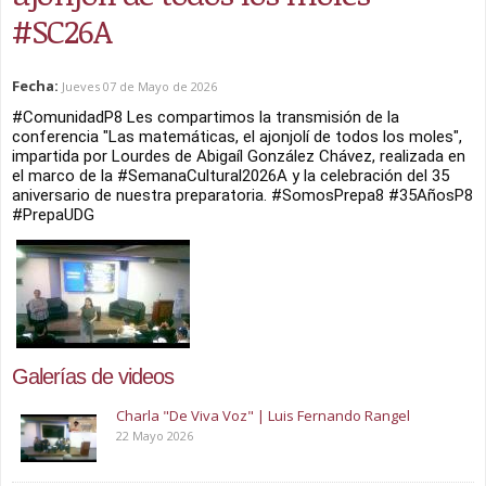
#SC26A
Fecha:
Jueves 07 de Mayo de 2026
#ComunidadP8
 Les compartimos la transmisión de la 
conferencia "Las matemáticas, el ajonjolí de todos los moles", 
impartida por Lourdes de Abigaíl González Chávez, realizada en 
el marco de la 
#SemanaCultural2026A
 y la celebración del 35 
aniversario de nuestra preparatoria. 
#SomosPrepa8
#35AñosP8
#PrepaUDG
Galerías de videos
Charla "De Viva Voz" | Luis Fernando Rangel
22 Mayo 2026