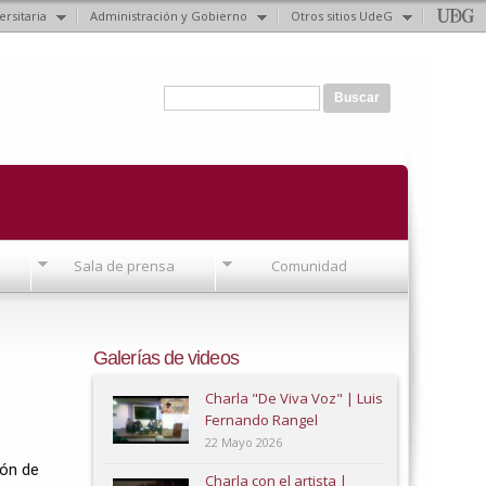
ersitaria
Administración y Gobierno
Otros sitios UdeG
Formulario de búsqueda
Buscar
Sala de prensa
Comunidad
Galerías de videos
Charla "De Viva Voz" | Luis
Fernando Rangel
22 Mayo 2026
ón de 
Charla con el artista |