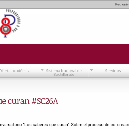
Red univ
Pasar al
contenido
principal
Oferta académica
Sistema Nacional de
Servicios
Bachillerato
que curan #SC26A
ersatorio “Los saberes que curan”. Sobre el proceso de co-creaci