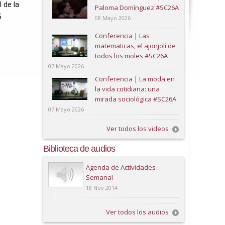
de la 
Paloma Domínguez #SC26A
 
08 Mayo 2026
Conferencia | Las
matematicas, el ajonjolí de
todos los moles #SC26A
07 Mayo 2026
Conferencia | La moda en
la vida cotidiana: una
mirada sociológica #SC26A
07 Mayo 2026
Ver todos los videos
Biblioteca de audios
Play
Agenda de Actividades
Semanal
18 Nov 2014
Ver todos los audios