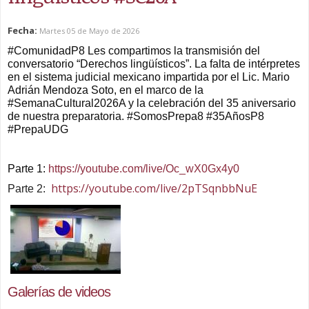
Fecha:
Martes 05 de Mayo de 2026
#ComunidadP8
 Les compartimos la transmisión del 
conversatorio “Derechos lingüísticos”. La falta de intérpretes 
en el sistema judicial mexicano impartida por el Lic. Mario 
Adrián Mendoza Soto, en el marco de la 
#SemanaCultural2026A
 y la celebración del 35 aniversario 
de nuestra preparatoria. 
#SomosPrepa8
#35AñosP8
#PrepaUDG
Parte 1: 
https://youtube.com/live/Oc_wX0Gx4y0
https://youtube.com/live/2pTSqnbbNuE
Parte 2:
Galerías de videos