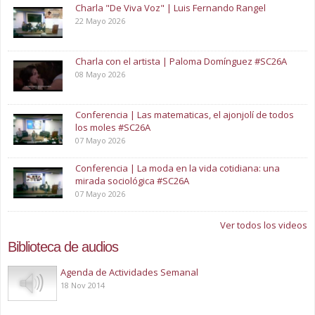
Charla "De Viva Voz" | Luis Fernando Rangel
22 Mayo 2026
Charla con el artista | Paloma Domínguez #SC26A
08 Mayo 2026
Conferencia | Las matematicas, el ajonjolí de todos
los moles #SC26A
07 Mayo 2026
Conferencia | La moda en la vida cotidiana: una
mirada sociológica #SC26A
07 Mayo 2026
Ver todos los videos
Biblioteca de audios
Play
Agenda de Actividades Semanal
18 Nov 2014