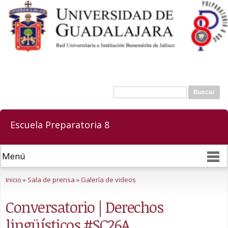
Pasar al
contenido
principal
Buscar
Formulario de búsqueda
Escuela Preparatoria 8
Se encuentra usted aquí
Inicio
»
Sala de prensa
»
Galería de videos
Conversatorio | Derechos
lingüísticos #SC26A