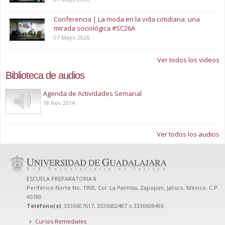
Conferencia | La moda en la vida cotidiana: una
mirada sociológica #SC26A
07 Mayo 2026
Ver todos los videos
Biblioteca de audios
Play
Agenda de Actividades Semanal
18 Nov 2014
Ver todos los audios
ESCUELA PREPARATORIA 8
Periférico Norte No. 1900, Col. La Palmita, Zapopan, Jalisco, México. C.P.
45180
Teléfono(s):
3336607617, 3336602487 o 3336608496
Cursos Remediales