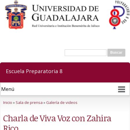
Pasar al
contenido
principal
Buscar
Formulario de búsqueda
Escuela Preparatoria 8
Se encuentra usted aquí
Inicio
»
Sala de prensa
»
Galería de videos
Charla de Viva Voz con Zahira
Rico