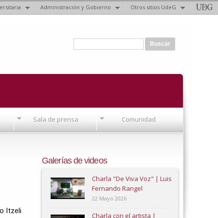
ersitaria
Administración y Gobierno
Otros sitios UdeG
Formulario de búsqueda
Buscar
Sala de prensa
Comunidad
Galerías de videos
Charla "De Viva Voz" | Luis
Fernando Rangel
22 Mayo 2026
Itzeli 
Charla con el artista |