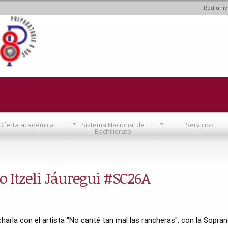
Red univ
Pasar al
contenido
principal
Oferta académica
Sistema Nacional de
Servicios
Bachillerato
no Itzeli Jáuregui #SC26A
arla con el artista "No canté tan mal las rancheras", con la Soprano 