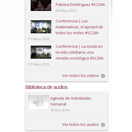
Paloma Domínguez #SC26A
08 Mayo 2026
Conferencia | Las
matematicas, el ajonjolí de
todos los moles #SC26A
07 Mayo 2026
Conferencia | La moda en
la vida cotidiana: una
mirada sociológica #SC26A
07 Mayo 2026
Ver todos los videos
Biblioteca de audios
Play
Agenda de Actividades
Semanal
18 Nov 2014
Ver todos los audios