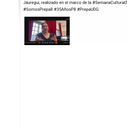
Jáuregui, realizado en el marco de la 
#SemanaCultural
#SomosPrepa8
#35AñosP8
#PrepaUDG