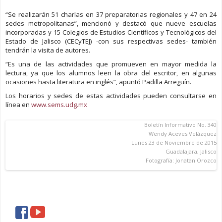
“Se realizarán 51 charlas en 37 preparatorias regionales y 47 en 24
sedes metropolitanas”, mencionó y destacó que nueve escuelas
incorporadas y 15 Colegios de Estudios Científicos y Tecnológicos del
Estado de Jalisco (CECyTEJ) -con sus respectivas sedes- también
tendrán la visita de autores.
“Es una de las actividades que promueven en mayor medida la
lectura, ya que los alumnos leen la obra del escritor, en algunas
ocasiones hasta literatura en inglés”, apuntó Padilla Arreguín.
Los horarios y sedes de estas actividades pueden consultarse en
línea en
www.sems.udg.mx
Boletín Informativo No. 340
Wendy Aceves Velázquez
Lunes 23 de Noviembre de 2015
Guadalajara, Jalisco
Fotografía: Jonatan Orozco
facebook
youtube