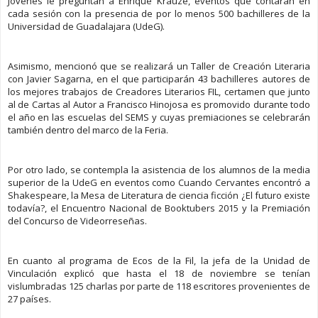
Jóvenes le preguntan a Enrique Krauze, eventos que contarán en
cada sesión con la presencia de por lo menos 500 bachilleres de la
Universidad de Guadalajara (UdeG).
Asimismo, mencionó que se realizará un Taller de Creación Literaria
con Javier Sagarna, en el que participarán 43 bachilleres autores de
los mejores trabajos de Creadores Literarios FIL, certamen que junto
al de Cartas al Autor a Francisco Hinojosa es promovido durante todo
el año en las escuelas del SEMS y cuyas premiaciones se celebrarán
también dentro del marco de la Feria.
Por otro lado, se contempla la asistencia de los alumnos de la media
superior de la UdeG en eventos como Cuando Cervantes encontró a
Shakespeare, la Mesa de Literatura de ciencia ficción ¿El futuro existe
todavía?, el Encuentro Nacional de Booktubers 2015 y la Premiación
del Concurso de Videorreseñas.
En cuanto al programa de Ecos de la Fil, la jefa de la Unidad de
Vinculación explicó que hasta el 18 de noviembre se tenían
vislumbradas 125 charlas por parte de 118 escritores provenientes de
27 países.