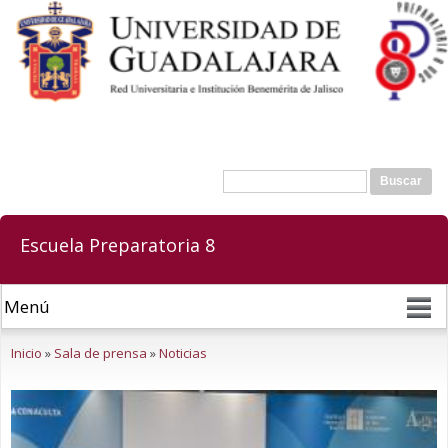
Pasar al
contenido
principal
Buscar
Formulario de búsqueda
Escuela Preparatoria 8
Se encuentra usted aquí
Inicio
»
Sala de prensa
»
Noticias