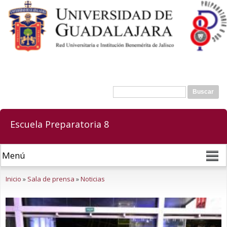
Pasar al
contenido
principal
Buscar
Formulario de búsqueda
Escuela Preparatoria 8
Se encuentra usted aquí
Inicio
»
Sala de prensa
»
Noticias