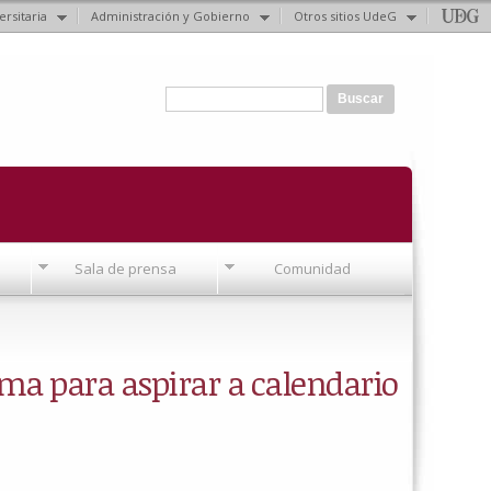
ersitaria
Administración y Gobierno
Otros sitios UdeG
Formulario de búsqueda
Buscar
Sala de prensa
Comunidad
irma para aspirar a calendario